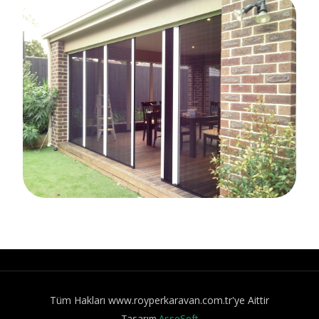
Tüm Hakları www.royperkaravan.com.tr'ye Aittir
Tasarım
AsseSoft