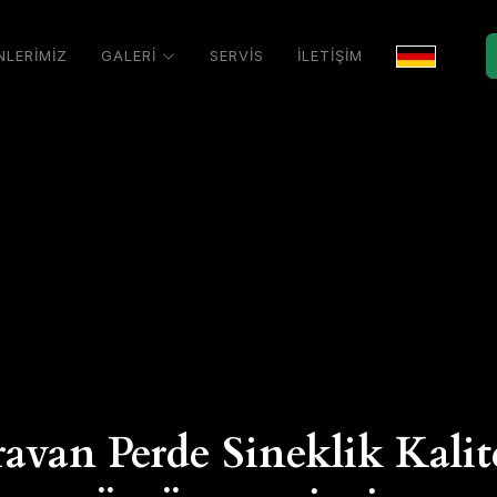
NLERİMİZ
GALERİ
SERVİS
İLETİŞİM
avan Perde Sineklik Kalit